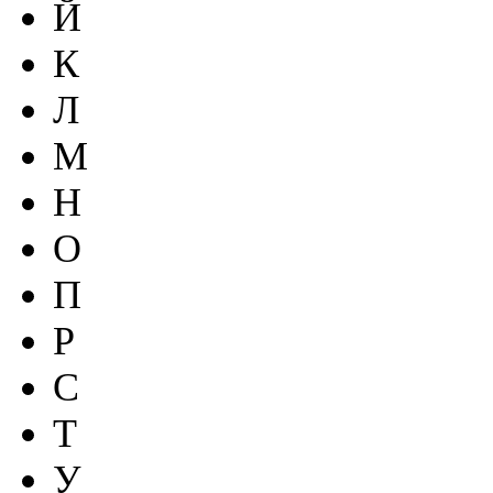
Й
К
Л
М
Н
О
П
Р
С
Т
У