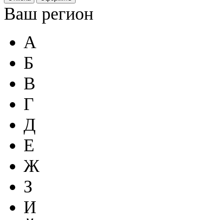
Ваш регион
А
Б
В
Г
Д
Е
Ж
З
И