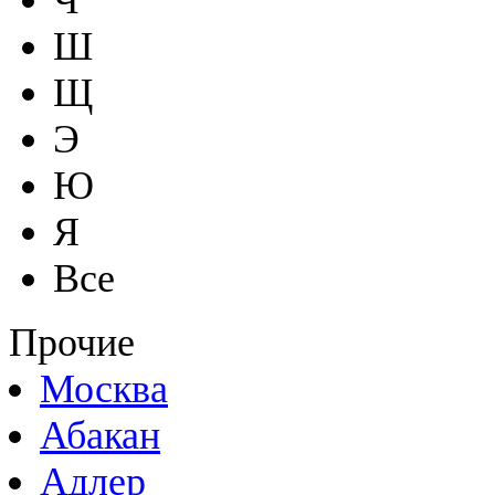
Ш
Щ
Э
Ю
Я
Все
Прочие
Москва
Абакан
Адлер