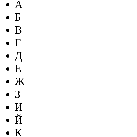
А
Б
В
Г
Д
Е
Ж
З
И
Й
К