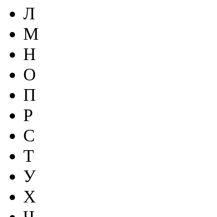
Л
М
Н
О
П
Р
С
Т
У
Х
Ч