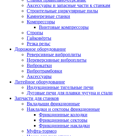
Аксессуары и запасные части к станкам
Строительные циркулярные пилы
Камнерезные станки
Компрессоры
Винтовые компрессоры
Стропы
Гайковёрты
Резка рельс
Дорожное оборудование
Реверсивные виброплиты
Нереверсивные виброплиты
Виброкатки
Вибротрамбовки
Аксессуары
Литейное оборудование
Индукционные тигельные печи
Дуговые печи для плавки чугуна и стали
Запчасти для станков
Вкладыши фрикционные
Накладки и секторы фрикционные
Фрикционные колодки
Фрикционные секторы
Фрикционные накладки
Муфта-тормоз