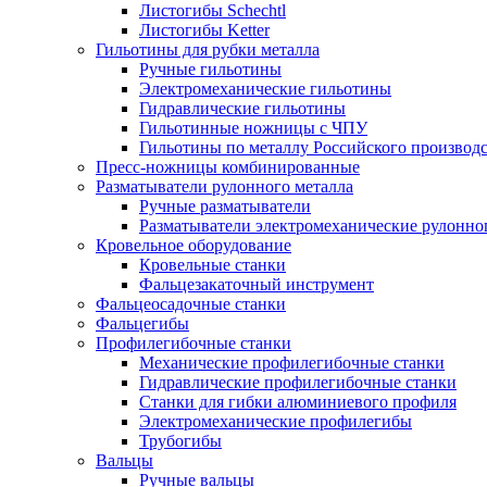
Листогибы Schechtl
Листогибы Ketter
Гильотины для рубки металла
Ручные гильотины
Электромеханические гильотины
Гидравлические гильотины
Гильотинные ножницы с ЧПУ
Гильотины по металлу Российского производ
Пресс-ножницы комбинированные
Разматыватели рулонного металла
Ручные разматыватели
Разматыватели электромеханические рулонно
Кровельное оборудование
Кровельные станки
Фальцезакаточный инструмент
Фальцеосадочные станки
Фальцегибы
Профилегибочные станки
Механические профилегибочные станки
Гидравлические профилегибочные станки
Станки для гибки алюминиевого профиля
Электромеханические профилегибы
Трубогибы
Вальцы
Ручные вальцы