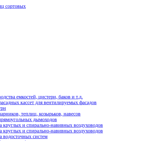
иц сортовых
ства емкостей, цистерн, баков и т.д.
фасадных кассет для вентилируемых фасадов
урн
арников, теплиц, козырьков, навесов
 прямоугольных дымоходов
а круглых и спирально-навивных воздуховодов
а круглых и спирально-навивных воздуховодов
а водосточных систем