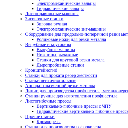
Электромеханические вальцы
Гидравлические вальцы
Листоправильные машины
Зиговочные станки
Зиговка ручная
Электромеханические зиг-машины
Оборудование для продольно-поперечной резки мет
Роликовые ножи для резки металла
Вырубные и кругорезы
Вырубные машины
Ножницы рычажные
Станки для круговой резки метала
Дыропробивные станки
Кронштейногиб
Станки для проката ребер жесткости
Станки ленточнопильные
Аппарат плазменной резки металла
Линии для производства профнастила, металлочер
Станки ручные для изготовления профнастила
Листогибочные прессы
Вертикально-гибочные прессы с ЧПУ
Гидравлические вертикально-гибочные пресс
Прочие станки
Кромкорезы
Станки для производства гофроколена