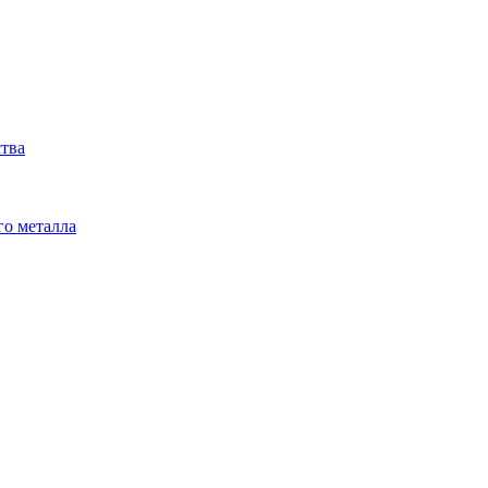
ства
го металла