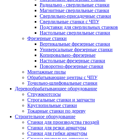
Радиально - сверлильные станки
Магнитные сверлильные станки
Сверлильно-присадочные станки
Сверлильные станки с ЧПУ
Подставки для сверлильных станков
Настольные сверлильные станки
Фрезерные станки
Вертикальные фрезерные станки
Универсальные фрезерные станки
Копировально–фрезерные
Настольные фрезерные станки
Поворотно-фрезерные станки
Монтажные пилы
Обрабатывающие центры с ЧПУ
Точильно-шлифовальные станки
Деревообрабатывающее оборудование
Стружкоотсосы
Строгальные станки и запчасти
Круглопильные станки
Токарные станки по дереву
Строительное оборудование
Станки для производства гвоздей
Станки для резки арматуры
Станки для гибки арматуры
Станки правильно-отрезные