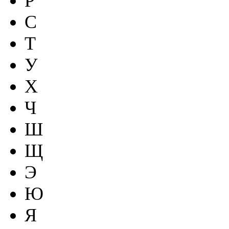
Р
С
Т
У
Х
Ч
Ш
Щ
Э
Ю
Я