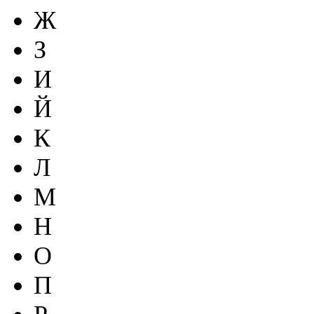
Ж
З
И
Й
К
Л
М
Н
О
П