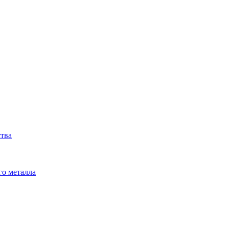
ства
го металла