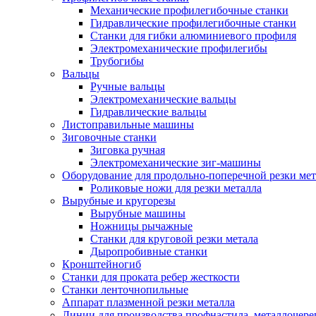
Механические профилегибочные станки
Гидравлические профилегибочные станки
Станки для гибки алюминиевого профиля
Электромеханические профилегибы
Трубогибы
Вальцы
Ручные вальцы
Электромеханические вальцы
Гидравлические вальцы
Листоправильные машины
Зиговочные станки
Зиговка ручная
Электромеханические зиг-машины
Оборудование для продольно-поперечной резки мет
Роликовые ножи для резки металла
Вырубные и кругорезы
Вырубные машины
Ножницы рычажные
Станки для круговой резки метала
Дыропробивные станки
Кронштейногиб
Станки для проката ребер жесткости
Станки ленточнопильные
Аппарат плазменной резки металла
Линии для производства профнастила, металлочер