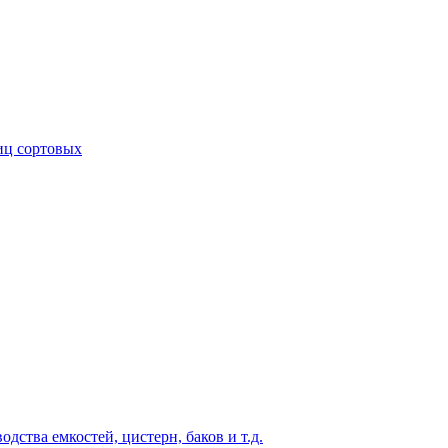
иц сортовых
ства емкостей, цистерн, баков и т.д.