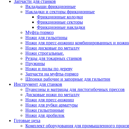
Запчасти для станков
Вкладыши фрикционные
Накладки и секторы фрикционные
Фрикционные колодки
Фрикционные секторы
Фрикционные накладки
Муфта-тормоз
Ножи для гильотины
Ножи для пресс-ножниц комбинированных и ножн
Ножи дисковые по металлу
Ножи строгальные.
Резцы для токарных станков
Пружины
Ножи и пилы по дереву
Запчасти на муфты-тормоз
Шпонки рабочие и запорные для гильотин
Инструмент для станков
Пуансоны и матрицы для листогибочных прессов
Дисковые ножи по металлу
Ножи для пресс-ножниц
Ножи для рубки арматуры
Ножи гильотинные
Ножи для дробилок
Готовые цеха
Комплект оборудования для промышленного производ