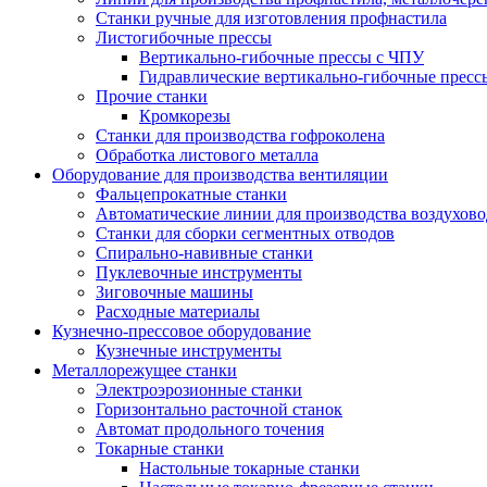
Станки ручные для изготовления профнастила
Листогибочные прессы
Вертикально-гибочные прессы с ЧПУ
Гидравлические вертикально-гибочные пресс
Прочие станки
Кромкорезы
Станки для производства гофроколена
Обработка листового металла
Оборудование для производства вентиляции
Фальцепрокатные станки
Автоматические линии для производства воздухов
Станки для сборки сегментных отводов
Спирально-навивные станки
Пуклевочные инструменты
Зиговочные машины
Расходные материалы
Кузнечно-прессовое оборудование
Кузнечные инструменты
Металлорежущее станки
Электроэрозионные станки
Горизонтально расточной станок
Автомат продольного точения
Токарные станки
Настольные токарные станки