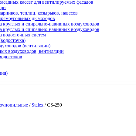
фасадных кассет для вентилируемых фасадов
урн
арников, теплиц, козырьков, навесов
 прямоугольных дымоходов
а круглых и спирально-навивных воздуховодов
а круглых и спирально-навивных воздуховодов
а водосточных систем
(водосточка)
здуховодов (вентиляции)
ных воздуховодов, вентиляции
водостоков
лия)
точнопильные
/
Stalex
/ CS-250