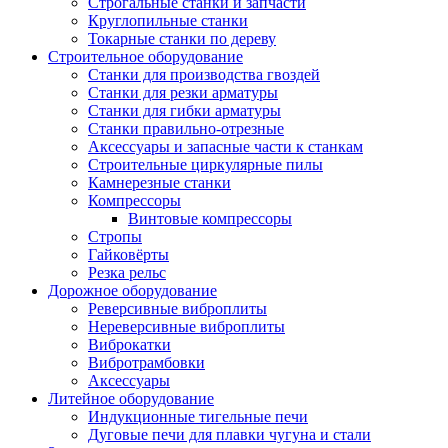
Строгальные станки и запчасти
Круглопильные станки
Токарные станки по дереву
Строительное оборудование
Станки для производства гвоздей
Станки для резки арматуры
Станки для гибки арматуры
Станки правильно-отрезные
Аксессуары и запасные части к станкам
Строительные циркулярные пилы
Камнерезные станки
Компрессоры
Винтовые компрессоры
Стропы
Гайковёрты
Резка рельс
Дорожное оборудование
Реверсивные виброплиты
Нереверсивные виброплиты
Виброкатки
Вибротрамбовки
Аксессуары
Литейное оборудование
Индукционные тигельные печи
Дуговые печи для плавки чугуна и стали