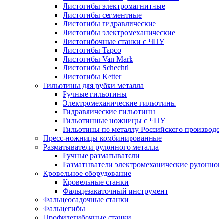
Листогибы электромагнитные
Листогибы сегментные
Листогибы гидравлические
Листогибы электромеханические
Листогибочные станки с ЧПУ
Листогибы Tapco
Листогибы Van Mark
Листогибы Schechtl
Листогибы Ketter
Гильотины для рубки металла
Ручные гильотины
Электромеханические гильотины
Гидравлические гильотины
Гильотинные ножницы с ЧПУ
Гильотины по металлу Российского производ
Пресс-ножницы комбинированные
Разматыватели рулонного металла
Ручные разматыватели
Разматыватели электромеханические рулонно
Кровельное оборудование
Кровельные станки
Фальцезакаточный инструмент
Фальцеосадочные станки
Фальцегибы
Профилегибочные станки