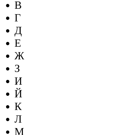
В
Г
Д
Е
Ж
З
И
Й
К
Л
М