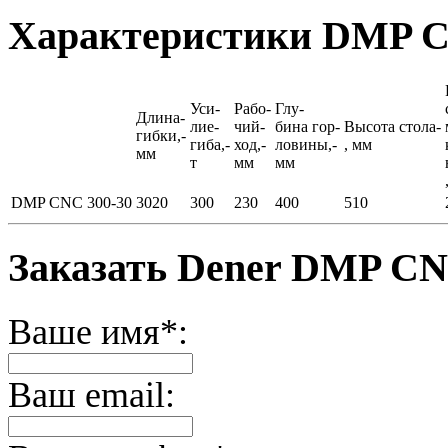
Характеристики DMP C
Уси-
Рабо-
Глу-
Длина-
лие-
чий-
бина гор-
Высота стола-
гибки,-
гиба,-
ход,-
ловины,-
, мм
мм
т
мм
мм
DMP CNC 300-30
3020
300
230
400
510
Заказать Dener DMP CN
Ваше имя*:
Ваш email: