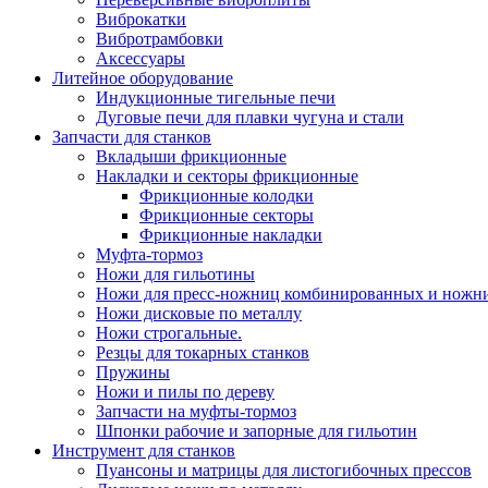
Виброкатки
Вибротрамбовки
Аксессуары
Литейное оборудование
Индукционные тигельные печи
Дуговые печи для плавки чугуна и стали
Запчасти для станков
Вкладыши фрикционные
Накладки и секторы фрикционные
Фрикционные колодки
Фрикционные секторы
Фрикционные накладки
Муфта-тормоз
Ножи для гильотины
Ножи для пресс-ножниц комбинированных и ножн
Ножи дисковые по металлу
Ножи строгальные.
Резцы для токарных станков
Пружины
Ножи и пилы по дереву
Запчасти на муфты-тормоз
Шпонки рабочие и запорные для гильотин
Инструмент для станков
Пуансоны и матрицы для листогибочных прессов