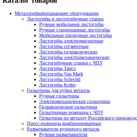
Каталог товаров
Металлообрабатывающее оборудование
Листогибы и листогибочные станки
Ручные мобильные листогибы
Ручные стационарные листогибы
Мобильные проходные листогибы
Листогибы электромагнитные
Листогибы сегментные
Листогибы гидравлические
Листогибы электромеханические
Листогибочные станки с ЧПУ
Листогибы Tapco
Листогибы Van Mark
Листогибы Schechtl
Листогибы Ketter
Гильотины для рубки металла
Ручные гильотины
Электромеханические гильотины
Гидравлические гильотины
Гильотинные ножницы с ЧПУ
Гильотины по металлу Российского производ
Пресс-ножницы комбинированные
Разматыватели рулонного металла
Ручные разматыватели