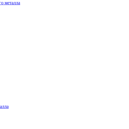
го металла
алла