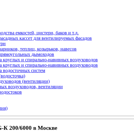
ства емкостей, цистерн, баков и т.д.
фасадных кассет для вентилируемых фасадов
урн
арников, теплиц, козырьков, навесов
 прямоугольных дымоходов
а круглых и спирально-навивных воздуховодов
а круглых и спирально-навивных воздуховодов
а водосточных систем
(водосточка)
здуховодов (вентиляции)
ных воздуховодов, вентиляции
водостоков
лия)
-К 200/6000 в Москве