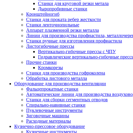
Станки для круговой резки метала
Дыропробивные станки
Кронштейногиб
Станки для проката ребер жесткости
Станки ленточнопильные
Аппарат плазменной резки металла
Линии для производства профнастила, металлочер
Станки ручные для изготовления профнастила
Листогибочные прессы
Вертикально-гибочные прессы с ЧПУ
Гидравлические вертикально-гибочные пресс
Прочие станки
Кромкорезы
Станки для производства гофроколена
Обработка листового металла
Оборудование для производства вентиляции
Фальцепрокатные станки
Автоматические линии для производства воздухов
Станки для сборки сегментных отводов
Спирально-навивные станки
Пуклевочные инструменты
Зиговочные машины
Расходные материалы
Кузнечно-прессовое оборудование
Кузнечные инструменты