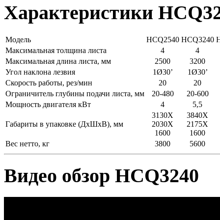
Характеристики HCQ3
Модель
HCQ2540
HCQ3240
Максимальная толщина листа
4
4
Максимальная длина листа, мм
2500
3200
Угол наклона лезвия
1Ø30’
1Ø30’
Скорость работы, рез/мин
20
20
Ограничитель глубины подачи листа, мм
20-480
20-600
Мощность двигателя кВт
4
5,5
3130X
3840X
Габариты в упаковке (ДхШхВ), мм
2030X
2175X
1600
1600
Вес нетто, кг
3800
5600
Видео обзор HCQ3240