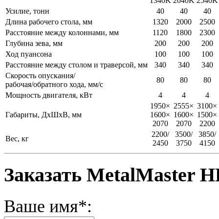
1340K
2040K
2540K
Усилие, тонн
40
40
40
Длина рабочего стола, мм
1320
2000
2500
Расстояние между колоннами, мм
1120
1800
2300
Глубина зева, мм
200
200
200
Ход пуансона
100
100
100
Расстояние между столом и траверсой, мм
340
340
340
Скорость опускания/
80
80
80
рабочая/обратного хода, мм/с
Мощность двигателя, кВт
4
4
4
1950×
2555×
3100×
Габариты, ДхШхВ, мм
1600×
1600×
1500×
2070
2070
2200
2200/
3500/
3850/
Вес, кг
2450
3750
4150
Заказать MetalMaster H
Ваше имя*: