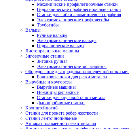
Механические профилегибочные станки
Гидравлические профилегибочные станки
Станки для гибки алюминиевого профиля
Электромеханические профилегибы
Трубогибы
Вальцы
Ручные вальцы
Электромеханические вальцы
Гидравлические вальцы
Листоправильные машины
Зиговочные станки
Зиговка ручная
Электромеханические зиг-машины
Оборудование для продольно-поперечной резки мет
Роликовые ножи для резки металла
Вырубные и кругорезы
Вырубные машины
Ножницы рычажные
Станки для круговой резки метала
Дыропробивные станки
Кронштейногиб
Станки для проката ребер жесткости
Станки ленточнопильные
Аппарат плазменной резки металла
Линии для производства профнастила, металлочер