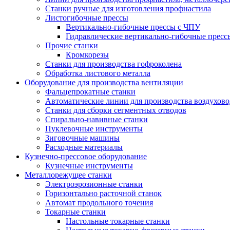
Станки ручные для изготовления профнастила
Листогибочные прессы
Вертикально-гибочные прессы с ЧПУ
Гидравлические вертикально-гибочные пресс
Прочие станки
Кромкорезы
Станки для производства гофроколена
Обработка листового металла
Оборудование для производства вентиляции
Фальцепрокатные станки
Автоматические линии для производства воздухов
Станки для сборки сегментных отводов
Спирально-навивные станки
Пуклевочные инструменты
Зиговочные машины
Расходные материалы
Кузнечно-прессовое оборудование
Кузнечные инструменты
Металлорежущее станки
Электроэрозионные станки
Горизонтально расточной станок
Автомат продольного точения
Токарные станки
Настольные токарные станки