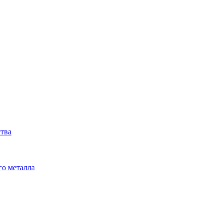
ства
го металла