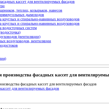
фасадных кассет для вентилируемых фасадов
урн
арников, теплиц, козырьков, навесов
 прямоугольных дымоходов
а круглых и спирально-навивных воздуховодов
а круглых и спирально-навивных воздуховодов
а водосточных систем
(водосточка)
здуховодов (вентиляции)
ных воздуховодов, вентиляции
водостоков
лия)
я производства фасадных кассет для вентилируемы
роизводства фасадных кассет для вентилируемых фасадов