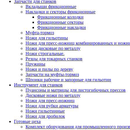
Запчасти для станков
Вкладыши фрикционные
Накладки и секторы фрикционные
Фрикционные колодки
Фрикционные секторы
Фрикционные накладки
Муфта-тормоз
Ножи для гильотины
Ножи для пресс-ножниц комбинированных и ножн
Ножи дисковые по металлу
Ножи строгальные.
Резцы для токарных станков
Пружины
Ножи и пилы по дереву
Запчасти на муфты-тормоз
Шпонки рабочие и запорные для гильотин
Инструмент для станков
Пуансоны и матрицы для листогибочных прессов
Дисковые ножи по металлу
Ножи для пресс-ножниц
Ножи для рубки арматуры
Ножи гильотинные
Ножи для дробилок
Готовые цеха
Комплект оборудования для промышленного производ