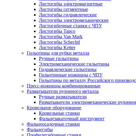
Листогибы электромагнитные
Листогибы сегментные
Листогибы гидравлические
Листогибы электромеханические
Листогибочные станки с ЧПУ
Листогибы Tapco
Листогибы Van Mark
Листогибы Schechtl
Листогибы Ketter
Гильотины для рубки металла
Ручные гильотины
Электромеханические гильотины
Гидравлические гильотины
Гильотинные ножницы с ЧПУ
Гильотины по металлу Российского производ
Пресс-ножницы комбинированные
Разматыватели рулонного металла
Ручные разматыватели
Разматыватели электромеханические рулонно
Кровельное оборудование
Кровельные станки
Фальцезакаточный инструмент
Фальцеосадочные станки
Фальцегибы
Профилегибочные станки