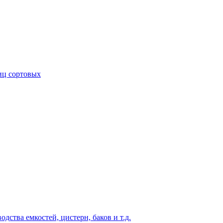
иц сортовых
ства емкостей, цистерн, баков и т.д.