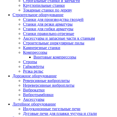
Строгальные станки и запчасти
Круглопильные станки
Токарные станки по дереву
Строительное оборудование
Станки для производства гвоздей
Станки для резки арматуры
Станки для гибки арматуры
Станки правильно-отрезные
Аксессуары и запасные части к станкам
Строительные циркулярные пилы
Камнерезные станки
Компрессоры
Винтовые компрессоры
Стропы
Гайковёрты
Резка рельс
Дорожное оборудование
Реверсивные виброплиты
Нереверсивные виброплиты
Виброкатки
Вибротрамбовки
Аксессуары
Литейное оборудование
Индукционные тигельные печи
Дуговые печи для плавки чугуна и стали