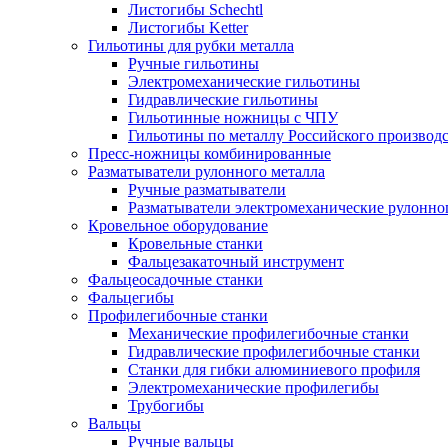
Листогибы Schechtl
Листогибы Ketter
Гильотины для рубки металла
Ручные гильотины
Электромеханические гильотины
Гидравлические гильотины
Гильотинные ножницы с ЧПУ
Гильотины по металлу Российского производ
Пресс-ножницы комбинированные
Разматыватели рулонного металла
Ручные разматыватели
Разматыватели электромеханические рулонно
Кровельное оборудование
Кровельные станки
Фальцезакаточный инструмент
Фальцеосадочные станки
Фальцегибы
Профилегибочные станки
Механические профилегибочные станки
Гидравлические профилегибочные станки
Станки для гибки алюминиевого профиля
Электромеханические профилегибы
Трубогибы
Вальцы
Ручные вальцы