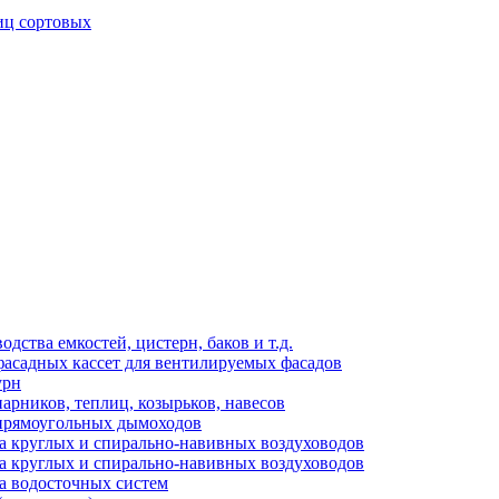
иц сортовых
ства емкостей, цистерн, баков и т.д.
фасадных кассет для вентилируемых фасадов
урн
арников, теплиц, козырьков, навесов
 прямоугольных дымоходов
а круглых и спирально-навивных воздуховодов
а круглых и спирально-навивных воздуховодов
а водосточных систем