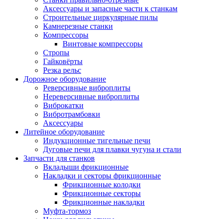
Аксессуары и запасные части к станкам
Строительные циркулярные пилы
Камнерезные станки
Компрессоры
Винтовые компрессоры
Стропы
Гайковёрты
Резка рельс
Дорожное оборудование
Реверсивные виброплиты
Нереверсивные виброплиты
Виброкатки
Вибротрамбовки
Аксессуары
Литейное оборудование
Индукционные тигельные печи
Дуговые печи для плавки чугуна и стали
Запчасти для станков
Вкладыши фрикционные
Накладки и секторы фрикционные
Фрикционные колодки
Фрикционные секторы
Фрикционные накладки
Муфта-тормоз