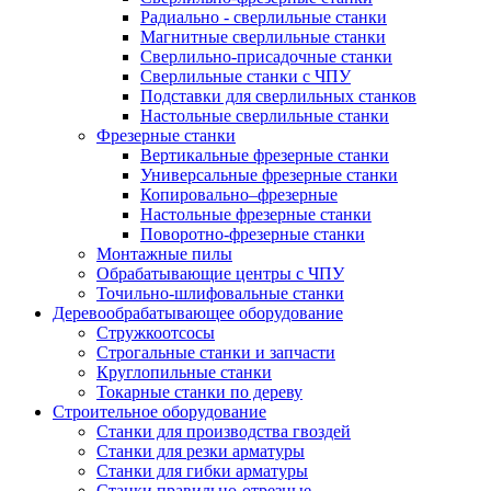
Радиально - сверлильные станки
Магнитные сверлильные станки
Сверлильно-присадочные станки
Сверлильные станки с ЧПУ
Подставки для сверлильных станков
Настольные сверлильные станки
Фрезерные станки
Вертикальные фрезерные станки
Универсальные фрезерные станки
Копировально–фрезерные
Настольные фрезерные станки
Поворотно-фрезерные станки
Монтажные пилы
Обрабатывающие центры с ЧПУ
Точильно-шлифовальные станки
Деревообрабатывающее оборудование
Стружкоотсосы
Строгальные станки и запчасти
Круглопильные станки
Токарные станки по дереву
Строительное оборудование
Станки для производства гвоздей
Станки для резки арматуры
Станки для гибки арматуры
Станки правильно-отрезные