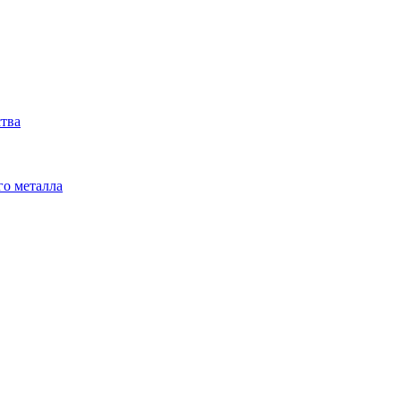
ства
го металла