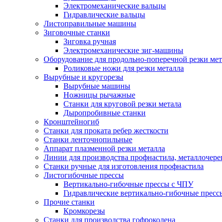
Электромеханические вальцы
Гидравлические вальцы
Листоправильные машины
Зиговочные станки
Зиговка ручная
Электромеханические зиг-машины
Оборудование для продольно-поперечной резки мет
Роликовые ножи для резки металла
Вырубные и кругорезы
Вырубные машины
Ножницы рычажные
Станки для круговой резки метала
Дыропробивные станки
Кронштейногиб
Станки для проката ребер жесткости
Станки ленточнопильные
Аппарат плазменной резки металла
Линии для производства профнастила, металлочер
Станки ручные для изготовления профнастила
Листогибочные прессы
Вертикально-гибочные прессы с ЧПУ
Гидравлические вертикально-гибочные пресс
Прочие станки
Кромкорезы
Станки для производства гофроколена