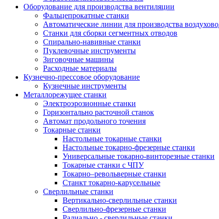
Оборудование для производства вентиляции
Фальцепрокатные станки
Автоматические линии для производства воздухов
Станки для сборки сегментных отводов
Спирально-навивные станки
Пуклевочные инструменты
Зиговочные машины
Расходные материалы
Кузнечно-прессовое оборудование
Кузнечные инструменты
Металлорежущее станки
Электроэрозионные станки
Горизонтально расточной станок
Автомат продольного точения
Токарные станки
Настольные токарные станки
Настольные токарно-фрезерные станки
Универсальные токарно-винторезные станки
Токарные станки с ЧПУ
Токарно–револьверные станки
Станкт токарно-карусельные
Сверлильные станки
Вертикально-сверлильные станки
Сверлильно-фрезерные станки
Радиально - сверлильные станки