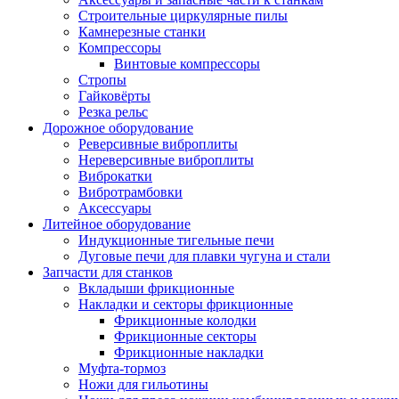
Строительные циркулярные пилы
Камнерезные станки
Компрессоры
Винтовые компрессоры
Стропы
Гайковёрты
Резка рельс
Дорожное оборудование
Реверсивные виброплиты
Нереверсивные виброплиты
Виброкатки
Вибротрамбовки
Аксессуары
Литейное оборудование
Индукционные тигельные печи
Дуговые печи для плавки чугуна и стали
Запчасти для станков
Вкладыши фрикционные
Накладки и секторы фрикционные
Фрикционные колодки
Фрикционные секторы
Фрикционные накладки
Муфта-тормоз
Ножи для гильотины