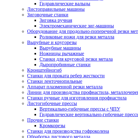
Гидравлические вальцы
Листоправильные машины
Зиговочные станки
Зиговка ручная
Электромеханические зиг-машины
Оборудование для продольно-поперечной резки мет
Роликовые ножи для резки металла
Вырубные и кругорезы
Вырубные машины
Ножницы рычажные
Станки для круговой резки метала
Дыропробивные станки
Кронштейногиб
Станки для проката ребер жесткости
Станки ленточнопильные
Аппарат плазменной резки металла
Линии для производства профнастила, металлочер
Станки ручные для изготовления профнастила
Листогибочные прессы
Вертикально-гибочные прессы с ЧПУ
Гидравлические вертикально-гибочные пресс
Прочие станки
Кромкорезы
Станки для производства гофроколена
Обработка листового металла