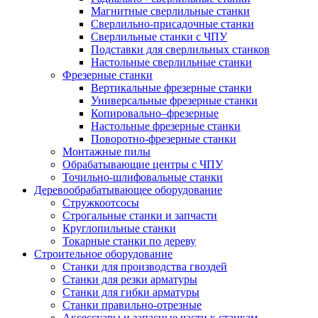
Магнитные сверлильные станки
Сверлильно-присадочные станки
Сверлильные станки с ЧПУ
Подставки для сверлильных станков
Настольные сверлильные станки
Фрезерные станки
Вертикальные фрезерные станки
Универсальные фрезерные станки
Копировально–фрезерные
Настольные фрезерные станки
Поворотно-фрезерные станки
Монтажные пилы
Обрабатывающие центры с ЧПУ
Точильно-шлифовальные станки
Деревообрабатывающее оборудование
Стружкоотсосы
Строгальные станки и запчасти
Круглопильные станки
Токарные станки по дереву
Строительное оборудование
Станки для производства гвоздей
Станки для резки арматуры
Станки для гибки арматуры
Станки правильно-отрезные
Аксессуары и запасные части к станкам