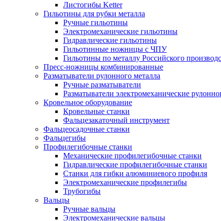
Листогибы Ketter
Гильотины для рубки металла
Ручные гильотины
Электромеханические гильотины
Гидравлические гильотины
Гильотинные ножницы с ЧПУ
Гильотины по металлу Российского производ
Пресс-ножницы комбинированные
Разматыватели рулонного металла
Ручные разматыватели
Разматыватели электромеханические рулонно
Кровельное оборудование
Кровельные станки
Фальцезакаточный инструмент
Фальцеосадочные станки
Фальцегибы
Профилегибочные станки
Механические профилегибочные станки
Гидравлические профилегибочные станки
Станки для гибки алюминиевого профиля
Электромеханические профилегибы
Трубогибы
Вальцы
Ручные вальцы
Электромеханические вальцы