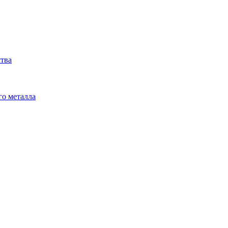
ства
го металла