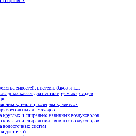
иц сортовых
ства емкостей, цистерн, баков и т.д.
фасадных кассет для вентилируемых фасадов
урн
арников, теплиц, козырьков, навесов
 прямоугольных дымоходов
а круглых и спирально-навивных воздуховодов
а круглых и спирально-навивных воздуховодов
а водосточных систем
(водосточка)