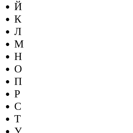
Й
К
Л
М
Н
О
П
Р
С
Т
У