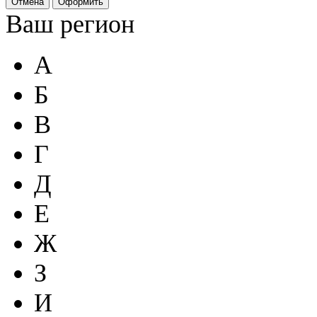
Отмена
Оформить
Ваш регион
А
Б
В
Г
Д
Е
Ж
З
И