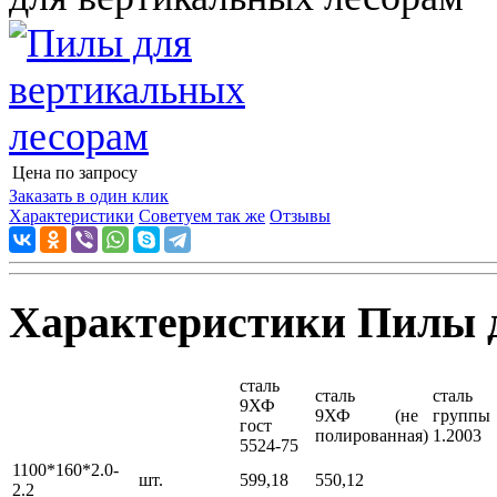
Цена по запросу
Узнать цену
Заказать в один клик
Характеристики
Советуем так же
Отзывы
Характеристики Пилы 
сталь
сталь
сталь
9ХФ
9ХФ (не
группы
гост
полированная)
1.2003
5524-75
1100*160*2.0-
шт.
599,18
550,12
2.2