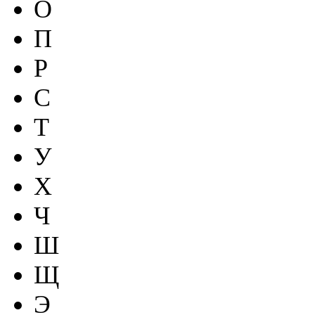
О
П
Р
С
Т
У
Х
Ч
Ш
Щ
Э