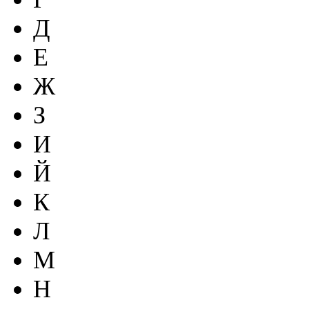
Д
Е
Ж
З
И
Й
К
Л
М
Н