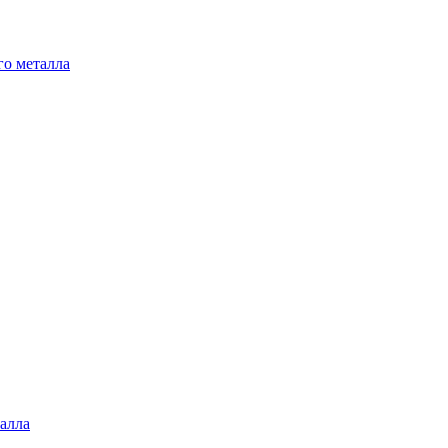
го металла
алла