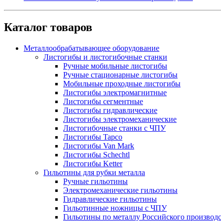
Каталог товаров
Металлообрабатывающее оборудование
Листогибы и листогибочные станки
Ручные мобильные листогибы
Ручные стационарные листогибы
Мобильные проходные листогибы
Листогибы электромагнитные
Листогибы сегментные
Листогибы гидравлические
Листогибы электромеханические
Листогибочные станки с ЧПУ
Листогибы Tapco
Листогибы Van Mark
Листогибы Schechtl
Листогибы Ketter
Гильотины для рубки металла
Ручные гильотины
Электромеханические гильотины
Гидравлические гильотины
Гильотинные ножницы с ЧПУ
Гильотины по металлу Российского производ