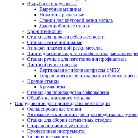
Вырубные и кругорезы
Вырубные машины
Ножницы рычажные
Станки для круговой резки метала
Дыропробивные станки
Кронштейногиб
Станки для проката ребер жесткости
Станки ленточнопильные
Аппарат плазменной резки металла
Линии для производства профнастила, металлочер
Станки ручные для изготовления профнастила
Листогибочные прессы
Вертикально-гибочные прессы с ЧПУ
Гидравлические вертикально-гибочные пресс
Прочие станки
Кромкорезы
Станки для производства гофроколена
Обработка листового металла
Оборудование для производства вентиляции
Фальцепрокатные станки
Автоматические линии для производства воздухов
Станки для сборки сегментных отводов
Спирально-навивные станки
Пуклевочные инструменты
Зиговочные машины