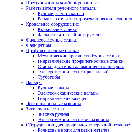
Пресс-ножницы комбинированные
Разматыватели рулонного металла
Ручные разматыватели
Разматыватели электромеханические рулонно
Кровельное оборудование
Кровельные станки
Фальцезакаточный инструмент
Фальцеосадочные станки
Фальцегибы
Профилегибочные станки
Механические профилегибочные станки
Гидравлические профилегибочные станки
Станки для гибки алюминиевого профиля
Электромеханические профилегибы
Трубогибы
Вальцы
Ручные вальцы
Электромеханические вальцы
Гидравлические вальцы
Листоправильные машины
Зиговочные станки
Зиговка ручная
Электромеханические зиг-машины
Оборудование для продольно-поперечной резки мет
Роликовые ножи для резки металла