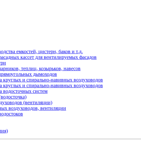
ства емкостей, цистерн, баков и т.д.
фасадных кассет для вентилируемых фасадов
урн
арников, теплиц, козырьков, навесов
 прямоугольных дымоходов
а круглых и спирально-навивных воздуховодов
а круглых и спирально-навивных воздуховодов
а водосточных систем
(водосточка)
здуховодов (вентиляции)
ных воздуховодов, вентиляции
водостоков
лия)