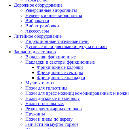
Дорожное оборудование
Реверсивные виброплиты
Нереверсивные виброплиты
Виброкатки
Вибротрамбовки
Аксессуары
Литейное оборудование
Индукционные тигельные печи
Дуговые печи для плавки чугуна и стали
Запчасти для станков
Вкладыши фрикционные
Накладки и секторы фрикционные
Фрикционные колодки
Фрикционные секторы
Фрикционные накладки
Муфта-тормоз
Ножи для гильотины
Ножи для пресс-ножниц комбинированных и ножн
Ножи дисковые по металлу
Ножи строгальные.
Резцы для токарных станков
Пружины
Ножи и пилы по дереву
Запчасти на муфты-тормоз