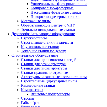
Универсальные фрезерные станки
Копировально–фрезерные
Настольные фрезерные станки
Поворотно-фрезерные станки
Монтажные пилы
Обрабатывающие центры с ЧПУ
Точильно-шлифовальные станки
Деревообрабатывающее оборудование
Стружкоотсосы
Строгальные станки и запчасти
Круглопильные станки
Токарные станки по дереву
Строительное оборудование
Станки для производства гвоздей
Станки для резки арматуры
Станки для гибки арматуры
Станки правильно-отрезные
Аксессуары и запасные части к станкам
Строительные циркулярные пилы
Камнерезные станки
Компрессоры
Винтовые компрессоры
Стропы
Гайковёрты
Резка рельс