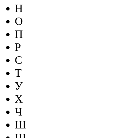
Н
О
П
Р
С
Т
У
Х
Ч
Ш
Щ