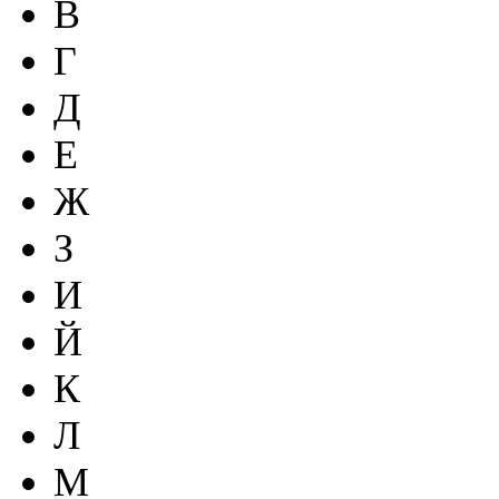
В
Г
Д
Е
Ж
З
И
Й
К
Л
М