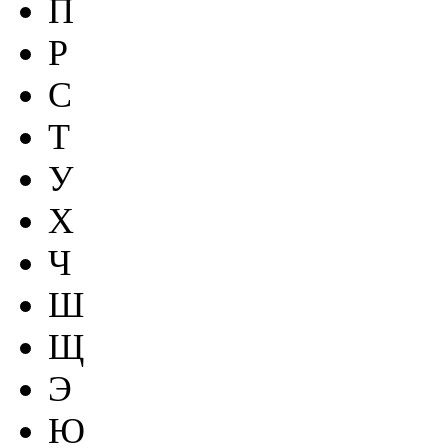
П
Р
С
Т
У
Х
Ч
Ш
Щ
Э
Ю