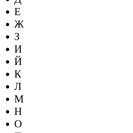
Е
Ж
З
И
Й
К
Л
М
Н
О