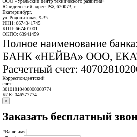
ООО «Уральский центр технического развития»
Юридический адрес: РФ,
620073
,
г.
Екатеринбург
,
ул. Родонитовая, 9-35
ИНН: 6674341745
КПП: 667401001
ОКПО: 63941459
Полное наименование банка
БАНК «НЕЙВА» ООО, ЕК
Расчетный счет: 407028102
Корреспондентский
счет:
30101810400000000774
БИК: 046577774
×
Заказать бесплатный звон
*
Ваше имя