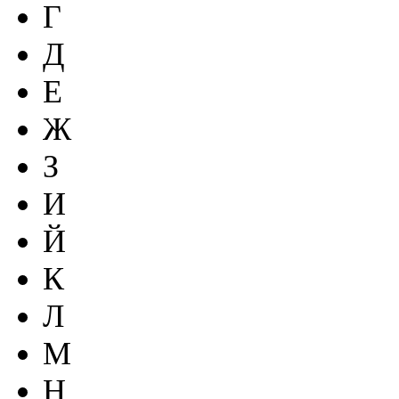
Г
Д
Е
Ж
З
И
Й
К
Л
М
Н