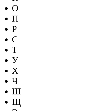
О
П
Р
С
Т
У
Х
Ч
Ш
Щ