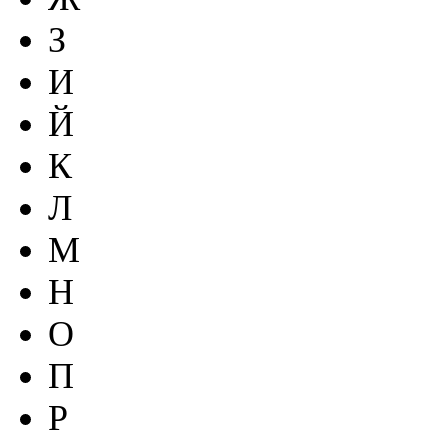
З
И
Й
К
Л
М
Н
О
П
Р