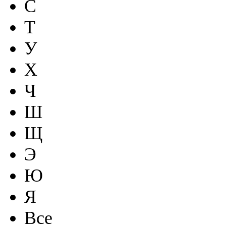
С
Т
У
Х
Ч
Ш
Щ
Э
Ю
Я
Все