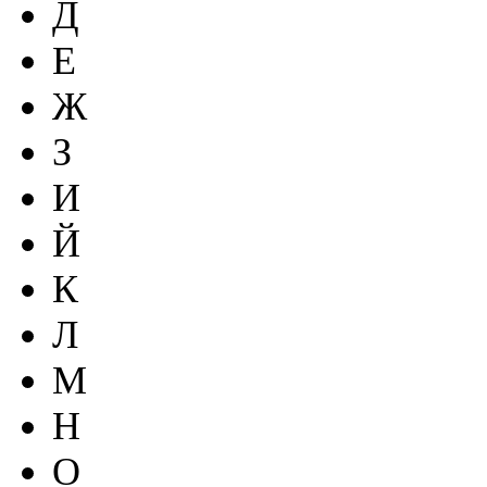
Д
Е
Ж
З
И
Й
К
Л
М
Н
О