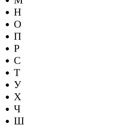
Н
О
П
Р
С
Т
У
Х
Ч
Ш