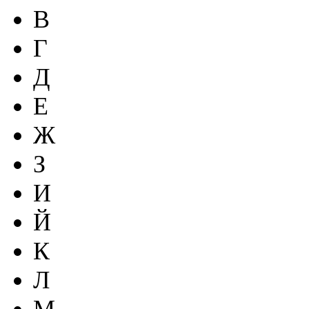
В
Г
Д
Е
Ж
З
И
Й
К
Л
М