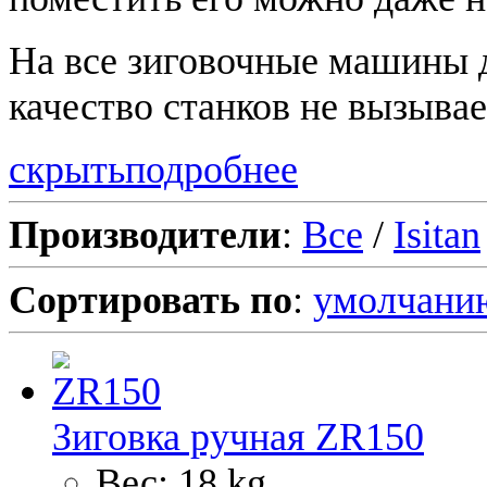
На все зиговочные машины д
качество станков не вызыва
скрыть
подробнее
Производители
:
Все
/
Isitan
Сортировать по
:
умолчани
Зиговка ручная ZR150
Вес: 18 kg