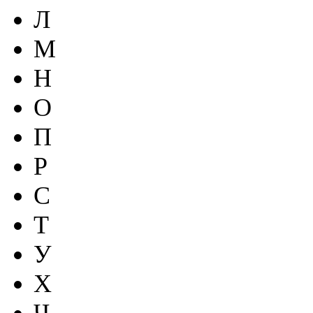
Л
М
Н
О
П
Р
С
Т
У
Х
Ч