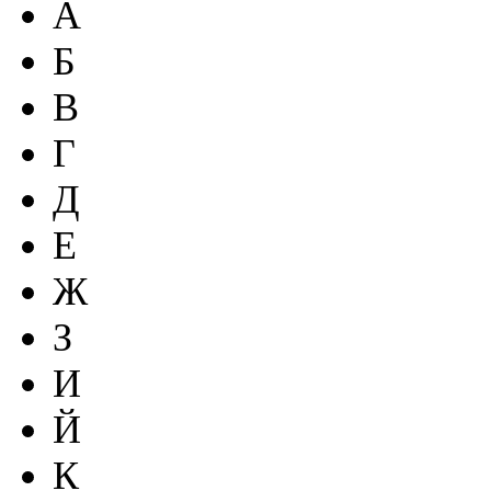
А
Б
В
Г
Д
Е
Ж
З
И
Й
К