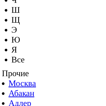
Ш
Щ
Э
Ю
Я
Все
Прочие
Москва
Абакан
Адлер