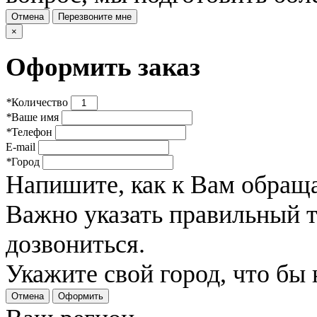
Отмена
Перезвоните мне
×
Оформить заказ
*
Количество
*
Ваше имя
*
Телефон
E-mail
*
Город
Напишите, как к Вам обраща
Важно указать правильный 
дозвониться.
Укажите свой город, что бы
Отмена
Оформить