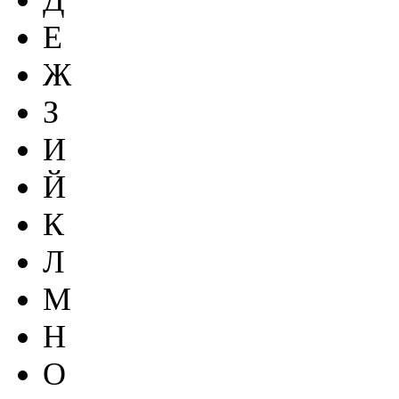
Д
Е
Ж
З
И
Й
К
Л
М
Н
О