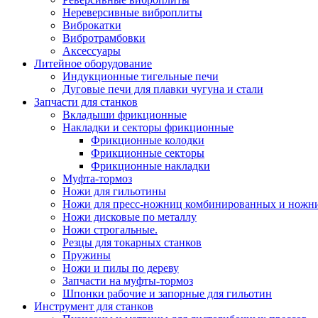
Нереверсивные виброплиты
Виброкатки
Вибротрамбовки
Аксессуары
Литейное оборудование
Индукционные тигельные печи
Дуговые печи для плавки чугуна и стали
Запчасти для станков
Вкладыши фрикционные
Накладки и секторы фрикционные
Фрикционные колодки
Фрикционные секторы
Фрикционные накладки
Муфта-тормоз
Ножи для гильотины
Ножи для пресс-ножниц комбинированных и ножн
Ножи дисковые по металлу
Ножи строгальные.
Резцы для токарных станков
Пружины
Ножи и пилы по дереву
Запчасти на муфты-тормоз
Шпонки рабочие и запорные для гильотин
Инструмент для станков