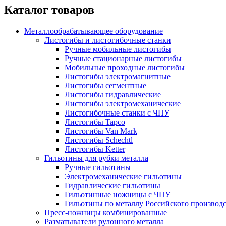
Каталог товаров
Металлообрабатывающее оборудование
Листогибы и листогибочные станки
Ручные мобильные листогибы
Ручные стационарные листогибы
Мобильные проходные листогибы
Листогибы электромагнитные
Листогибы сегментные
Листогибы гидравлические
Листогибы электромеханические
Листогибочные станки с ЧПУ
Листогибы Tapco
Листогибы Van Mark
Листогибы Schechtl
Листогибы Ketter
Гильотины для рубки металла
Ручные гильотины
Электромеханические гильотины
Гидравлические гильотины
Гильотинные ножницы с ЧПУ
Гильотины по металлу Российского производ
Пресс-ножницы комбинированные
Разматыватели рулонного металла