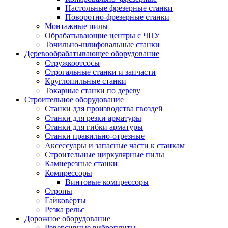
Настольные фрезерные станки
Поворотно-фрезерные станки
Монтажные пилы
Обрабатывающие центры с ЧПУ
Точильно-шлифовальные станки
Деревообрабатывающее оборудование
Стружкоотсосы
Строгальные станки и запчасти
Круглопильные станки
Токарные станки по дереву
Строительное оборудование
Станки для производства гвоздей
Станки для резки арматуры
Станки для гибки арматуры
Станки правильно-отрезные
Аксессуары и запасные части к станкам
Строительные циркулярные пилы
Камнерезные станки
Компрессоры
Винтовые компрессоры
Стропы
Гайковёрты
Резка рельс
Дорожное оборудование
Реверсивные виброплиты