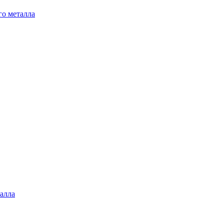
го металла
алла