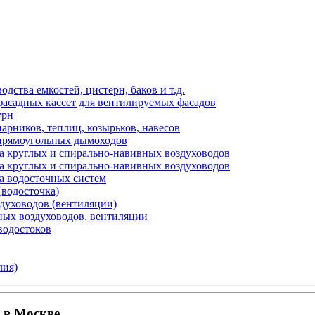
ства емкостей, цистерн, баков и т.д.
фасадных кассет для вентилируемых фасадов
урн
арников, теплиц, козырьков, навесов
 прямоугольных дымоходов
а круглых и спирально-навивных воздуховодов
а круглых и спирально-навивных воздуховодов
а водосточных систем
(водосточка)
здуховодов (вентиляции)
ных воздуховодов, вентиляции
водостоков
лия)
 в Москве