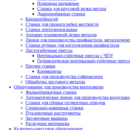
Ножницы рычажные
Станки для круговой резки метала
Дыропробивные станки
Кронштейногиб
Станки для проката ребер жесткости
Станки ленточнопильные
Аппарат плазменной резки металла
Линии для производства профнастила, металлочер
Станки ручные для изготовления профнастила
Листогибочные прессы
Вертикально-гибочные прессы с ЧПУ
Гидравлические вертикально-гибочные пресс
Прочие станки
Кромкорезы
Станки для производства гофроколена
Обработка листового металла
Оборудование для производства вентиляции
Фальцепрокатные станки
Автоматические линии для производства воздухов
Станки для сборки сегментных отводов
Спирально-навивные станки
Пуклевочные инструменты
Зиговочные машины
Расходные материалы
Кузнечно-прессовое оборудование