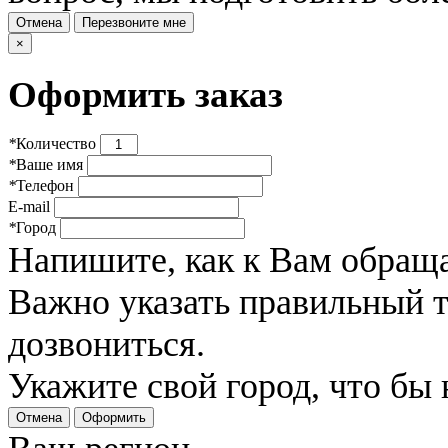
Отмена
Перезвоните мне
×
Оформить заказ
*
Количество
*
Ваше имя
*
Телефон
E-mail
*
Город
Напишите, как к Вам обраща
Важно указать правильный 
дозвониться.
Укажите свой город, что бы
Отмена
Оформить