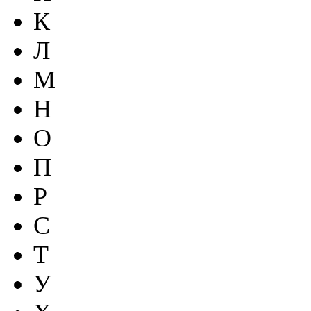
К
Л
М
Н
О
П
Р
С
Т
У