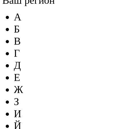
Ваш регион
А
Б
В
Г
Д
Е
Ж
З
И
Й