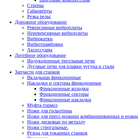
Стропы
Гайковёрты
Резка рельс
Дорожное оборудование
Реверсивные виброплиты
Нереверсивные виброплиты
Виброкатки
Вибротрамбовки
Аксессуары
Литейное оборудование
Индукционные тигельные печи
Дуговые печи для плавки чугуна и стали
Запчасти для станков
Вкладыши фрикционные
Накладки и секторы фрикционные
Фрикционные колодки
Фрикционные секторы
Фрикционные накладки
Муфта-тормоз
Ножи для гильотины
Ножи для пресс-ножниц комбинированных и ножн
Ножи дисковые по металлу
Ножи строгальные.
Резцы для токарных станков