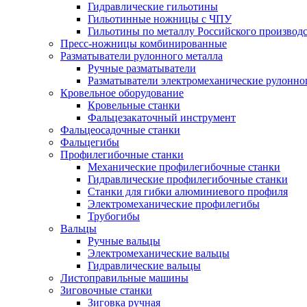
Гидравлические гильотины
Гильотинные ножницы с ЧПУ
Гильотины по металлу Российского производ
Пресс-ножницы комбинированные
Разматыватели рулонного металла
Ручные разматыватели
Разматыватели электромеханические рулонно
Кровельное оборудование
Кровельные станки
Фальцезакаточный инструмент
Фальцеосадочные станки
Фальцегибы
Профилегибочные станки
Механические профилегибочные станки
Гидравлические профилегибочные станки
Станки для гибки алюминиевого профиля
Электромеханические профилегибы
Трубогибы
Вальцы
Ручные вальцы
Электромеханические вальцы
Гидравлические вальцы
Листоправильные машины
Зиговочные станки
Зиговка ручная