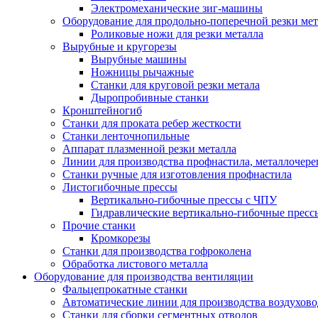
Электромеханические зиг-машины
Оборудование для продольно-поперечной резки мет
Роликовые ножи для резки металла
Вырубные и кругорезы
Вырубные машины
Ножницы рычажные
Станки для круговой резки метала
Дыропробивные станки
Кронштейногиб
Станки для проката ребер жесткости
Станки ленточнопильные
Аппарат плазменной резки металла
Линии для производства профнастила, металлочер
Станки ручные для изготовления профнастила
Листогибочные прессы
Вертикально-гибочные прессы с ЧПУ
Гидравлические вертикально-гибочные пресс
Прочие станки
Кромкорезы
Станки для производства гофроколена
Обработка листового металла
Оборудование для производства вентиляции
Фальцепрокатные станки
Автоматические линии для производства воздухов
Станки для сборки сегментных отводов