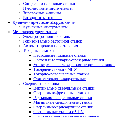
Спирально-навивные станки
Пуклевочные инструменты
Зиговочные машины
Расходные материалы
Кузнечно-прессовое оборудование
Кузнечные инструменты
Металлорежущее станки
Электроэрозионные станки
Горизонтально расточной станок
Автомат продольного точения
Токарные станки
Настольные токарные станки
Настольные токарно-фрезерные станки
Универсальные токарно-винторезные станки
Токарные станки с ЧПУ
Токарно–револьверные станки
Станкт токарно-карусельные
Сверлильные станки
Вертикально-сверлильные станки
Сверлильно-фрезерные станки
Радиально - сверлильные станки
Магнитные сверлильные станки
Сверлильно-присадочные станки
Сверлильные станки с ЧПУ
Подставки для сверлильных станков