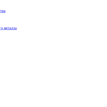
ства
го металла