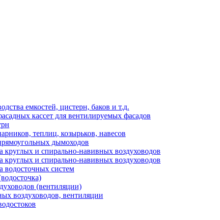
ства емкостей, цистерн, баков и т.д.
фасадных кассет для вентилируемых фасадов
урн
арников, теплиц, козырьков, навесов
 прямоугольных дымоходов
а круглых и спирально-навивных воздуховодов
а круглых и спирально-навивных воздуховодов
а водосточных систем
(водосточка)
здуховодов (вентиляции)
ных воздуховодов, вентиляции
водостоков