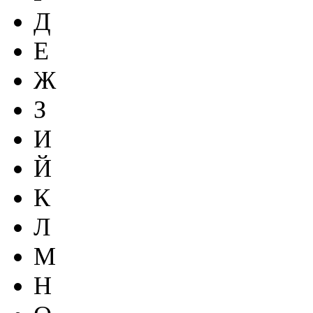
Д
Е
Ж
З
И
Й
К
Л
М
Н