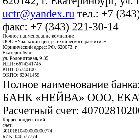
620142, г. Екатеринбург, ул.
uctr@yandex.ru
тел.: +7 (343
факс: +7 (343) 221-30-14
Полное наименование компании:
ООО «Уральский центр технического развития»
Юридический адрес: РФ,
620073
,
г.
Екатеринбург
,
ул. Родонитовая, 9-35
ИНН: 6674341745
КПП: 667401001
ОКПО: 63941459
Полное наименование банка
БАНК «НЕЙВА» ООО, ЕК
Расчетный счет: 407028102
Корреспондентский
счет:
30101810400000000774
БИК: 046577774