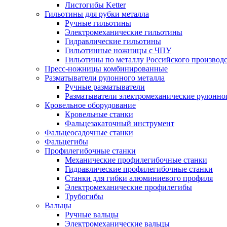
Листогибы Ketter
Гильотины для рубки металла
Ручные гильотины
Электромеханические гильотины
Гидравлические гильотины
Гильотинные ножницы с ЧПУ
Гильотины по металлу Российского производ
Пресс-ножницы комбинированные
Разматыватели рулонного металла
Ручные разматыватели
Разматыватели электромеханические рулонно
Кровельное оборудование
Кровельные станки
Фальцезакаточный инструмент
Фальцеосадочные станки
Фальцегибы
Профилегибочные станки
Механические профилегибочные станки
Гидравлические профилегибочные станки
Станки для гибки алюминиевого профиля
Электромеханические профилегибы
Трубогибы
Вальцы
Ручные вальцы
Электромеханические вальцы