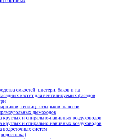
иц сортовых
ства емкостей, цистерн, баков и т.д.
фасадных кассет для вентилируемых фасадов
урн
арников, теплиц, козырьков, навесов
 прямоугольных дымоходов
а круглых и спирально-навивных воздуховодов
а круглых и спирально-навивных воздуховодов
а водосточных систем
(водосточка)