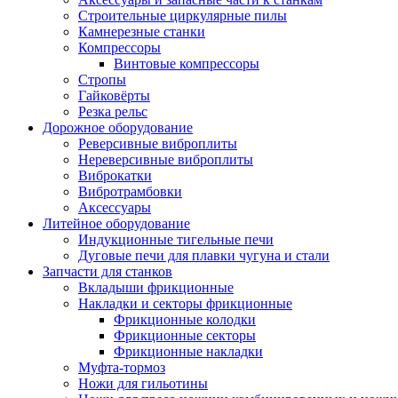
Строительные циркулярные пилы
Камнерезные станки
Компрессоры
Винтовые компрессоры
Стропы
Гайковёрты
Резка рельс
Дорожное оборудование
Реверсивные виброплиты
Нереверсивные виброплиты
Виброкатки
Вибротрамбовки
Аксессуары
Литейное оборудование
Индукционные тигельные печи
Дуговые печи для плавки чугуна и стали
Запчасти для станков
Вкладыши фрикционные
Накладки и секторы фрикционные
Фрикционные колодки
Фрикционные секторы
Фрикционные накладки
Муфта-тормоз
Ножи для гильотины