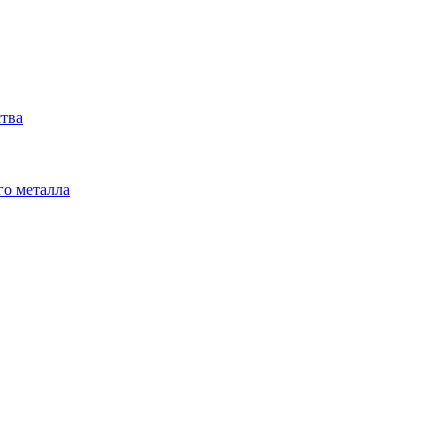
ства
го металла