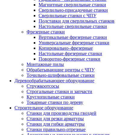
Магнитные сверлильные станки
Сверлильно-присадочные станки
Сверлильные станки с ЧПУ
Подставки для сверлильных станков
Настольные сверлильные станки
Фрезерные станки
Вертикальные фрезерные станки
Универсальные фрезерные станки
Копировально–фрезерные
Настольные фрезерные станки
Поворотно-фрезерные станки
Монтажные пилы
Обрабатывающие центры с ЧПУ
Точильно-шлифовальные станки
Деревообрабатывающее оборудование
Стружкоотсосы
Строгальные станки и запчасти
Круглопильные станки
Токарные станки по дереву
Строительное оборудование
Станки для производства гвоздей
Станки для резки арматуры
Станки для гибки арматуры
Станки правильно-отрезные
Аксессуары и запасные части к станкам