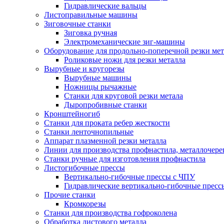
Гидравлические вальцы
Листоправильные машины
Зиговочные станки
Зиговка ручная
Электромеханические зиг-машины
Оборудование для продольно-поперечной резки мет
Роликовые ножи для резки металла
Вырубные и кругорезы
Вырубные машины
Ножницы рычажные
Станки для круговой резки метала
Дыропробивные станки
Кронштейногиб
Станки для проката ребер жесткости
Станки ленточнопильные
Аппарат плазменной резки металла
Линии для производства профнастила, металлочер
Станки ручные для изготовления профнастила
Листогибочные прессы
Вертикально-гибочные прессы с ЧПУ
Гидравлические вертикально-гибочные пресс
Прочие станки
Кромкорезы
Станки для производства гофроколена
Обработка листового металла