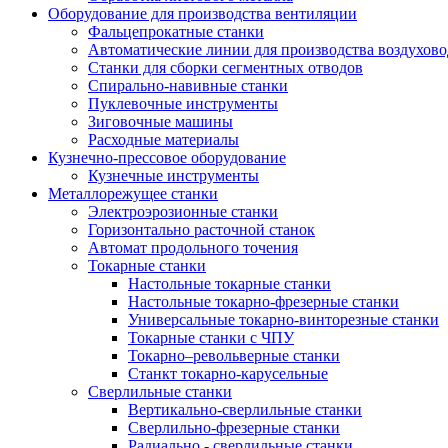
Оборудование для производства вентиляции
Фальцепрокатные станки
Автоматические линии для производства воздухов
Станки для сборки сегментных отводов
Спирально-навивные станки
Пуклевочные инструменты
Зиговочные машины
Расходные материалы
Кузнечно-прессовое оборудование
Кузнечные инструменты
Металлорежущее станки
Электроэрозионные станки
Горизонтально расточной станок
Автомат продольного точения
Токарные станки
Настольные токарные станки
Настольные токарно-фрезерные станки
Универсальные токарно-винторезные станки
Токарные станки с ЧПУ
Токарно–револьверные станки
Станкт токарно-карусельные
Сверлильные станки
Вертикально-сверлильные станки
Сверлильно-фрезерные станки
Радиально - сверлильные станки