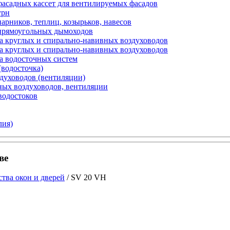
фасадных кассет для вентилируемых фасадов
урн
арников, теплиц, козырьков, навесов
 прямоугольных дымоходов
а круглых и спирально-навивных воздуховодов
а круглых и спирально-навивных воздуховодов
а водосточных систем
(водосточка)
здуховодов (вентиляции)
ных воздуховодов, вентиляции
водостоков
лия)
ве
тва окон и дверей
/ SV 20 VH