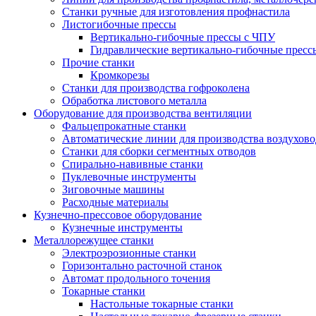
Станки ручные для изготовления профнастила
Листогибочные прессы
Вертикально-гибочные прессы с ЧПУ
Гидравлические вертикально-гибочные пресс
Прочие станки
Кромкорезы
Станки для производства гофроколена
Обработка листового металла
Оборудование для производства вентиляции
Фальцепрокатные станки
Автоматические линии для производства воздухов
Станки для сборки сегментных отводов
Спирально-навивные станки
Пуклевочные инструменты
Зиговочные машины
Расходные материалы
Кузнечно-прессовое оборудование
Кузнечные инструменты
Металлорежущее станки
Электроэрозионные станки
Горизонтально расточной станок
Автомат продольного точения
Токарные станки
Настольные токарные станки