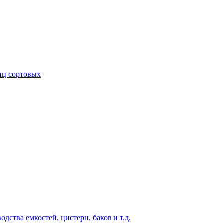
иц сортовых
ства емкостей, цистерн, баков и т.д.