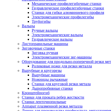
Механические профилегибочные станки
Гидравлические профилегибочные станки
Станки для гибки алюминиевого профиля
Электромеханические профилегибы
Трубогибы
Вальцы
Ручные вальцы
Электромеханические вальцы
Гидравлические вальцы
Листоправильные машины
Зиговочные станки
Зиговка ручная
Электромеханические зиг-машины
Оборудование для продольно-поперечной резки мет
Роликовые ножи для резки металла
Вырубные и кругорезы
Вырубные машины
Ножницы рычажные
Станки для круговой резки метала
Дыропробивные станки
Кронштейногиб
Станки для проката ребер жесткости
Станки ленточнопильные
Аппарат плазменной резки металла
Линии для производства профнастила, металлочер