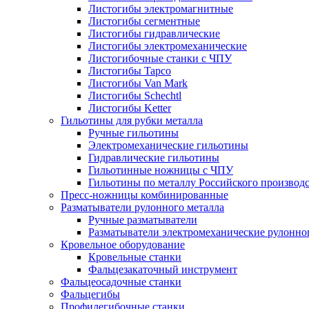
Листогибы электромагнитные
Листогибы сегментные
Листогибы гидравлические
Листогибы электромеханические
Листогибочные станки с ЧПУ
Листогибы Tapco
Листогибы Van Mark
Листогибы Schechtl
Листогибы Ketter
Гильотины для рубки металла
Ручные гильотины
Электромеханические гильотины
Гидравлические гильотины
Гильотинные ножницы с ЧПУ
Гильотины по металлу Российского производ
Пресс-ножницы комбинированные
Разматыватели рулонного металла
Ручные разматыватели
Разматыватели электромеханические рулонно
Кровельное оборудование
Кровельные станки
Фальцезакаточный инструмент
Фальцеосадочные станки
Фальцегибы
Профилегибочные станки