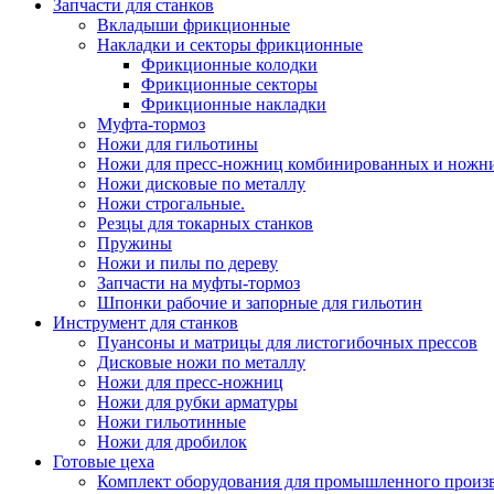
Запчасти для станков
Вкладыши фрикционные
Накладки и секторы фрикционные
Фрикционные колодки
Фрикционные секторы
Фрикционные накладки
Муфта-тормоз
Ножи для гильотины
Ножи для пресс-ножниц комбинированных и ножн
Ножи дисковые по металлу
Ножи строгальные.
Резцы для токарных станков
Пружины
Ножи и пилы по дереву
Запчасти на муфты-тормоз
Шпонки рабочие и запорные для гильотин
Инструмент для станков
Пуансоны и матрицы для листогибочных прессов
Дисковые ножи по металлу
Ножи для пресс-ножниц
Ножи для рубки арматуры
Ножи гильотинные
Ножи для дробилок
Готовые цеха
Комплект оборудования для промышленного производ