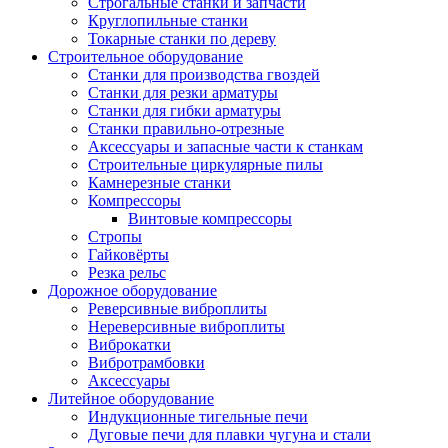
Строгальные станки и запчасти
Круглопильные станки
Токарные станки по дереву
Строительное оборудование
Станки для производства гвоздей
Станки для резки арматуры
Станки для гибки арматуры
Станки правильно-отрезные
Аксессуары и запасные части к станкам
Строительные циркулярные пилы
Камнерезные станки
Компрессоры
Винтовые компрессоры
Стропы
Гайковёрты
Резка рельс
Дорожное оборудование
Реверсивные виброплиты
Нереверсивные виброплиты
Виброкатки
Вибротрамбовки
Аксессуары
Литейное оборудование
Индукционные тигельные печи
Дуговые печи для плавки чугуна и стали