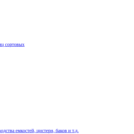
иц сортовых
ства емкостей, цистерн, баков и т.д.