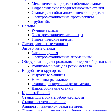
Механические профилегибочные станки
Гидравлические профилегибочные станки
Станки для гибки алюминиевого профиля
Электромеханические профилегибы
Трубогибы
Вальцы
Ручные вальцы
Электромеханические вальцы
Гидравлические вальцы
Листоправильные машины
Зиговочные станки
Зиговка ручная
Электромеханические зиг-машины
Оборудование для продольно-поперечной резки мет
Роликовые ножи для резки металла
Вырубные и кругорезы
Вырубные машины
Ножницы рычажные
Станки для круговой резки метала
Дыропробивные станки
Кронштейногиб
Станки для проката ребер жесткости
Станки ленточнопильные
Аппарат плазменной резки металла
Линии для производства профнастила, металлочер