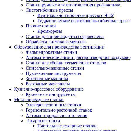
Станки ручные для изготовления профнастила
Листогибочные прессы
Вертикально-гибочные прессы с ЧПУ
Гидравлические вертикально-гибочные пресс
Прочие станки
Кромкорезы
Станки для производства гофроколена
Обработка листового металла
Оборудование для производства вентиляции
Фальцепрокатные станки
Автоматические линии для производства воздухов
Станки для сборки сегментных отводов
Спирально-навивные станки
Пуклевочные инструменты
Зиговочные машины
Расходные материалы
Кузнечно-прессовое оборудование
Кузнечные инструменты
Металлорежущее станки
Электроэрозионные станки
Горизонтально расточной станок
Автомат продольного точения
Токарные станки
Настольные токарные станки