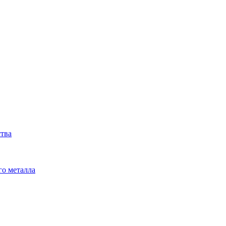
ства
го металла