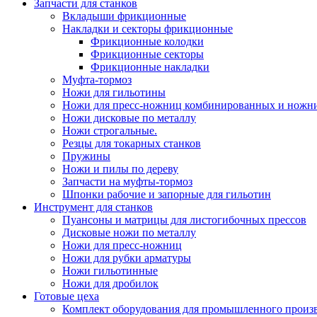
Запчасти для станков
Вкладыши фрикционные
Накладки и секторы фрикционные
Фрикционные колодки
Фрикционные секторы
Фрикционные накладки
Муфта-тормоз
Ножи для гильотины
Ножи для пресс-ножниц комбинированных и ножн
Ножи дисковые по металлу
Ножи строгальные.
Резцы для токарных станков
Пружины
Ножи и пилы по дереву
Запчасти на муфты-тормоз
Шпонки рабочие и запорные для гильотин
Инструмент для станков
Пуансоны и матрицы для листогибочных прессов
Дисковые ножи по металлу
Ножи для пресс-ножниц
Ножи для рубки арматуры
Ножи гильотинные
Ножи для дробилок
Готовые цеха
Комплект оборудования для промышленного производ