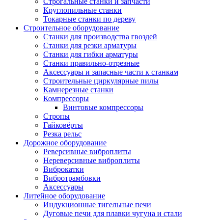
Строгальные станки и запчасти
Круглопильные станки
Токарные станки по дереву
Строительное оборудование
Станки для производства гвоздей
Станки для резки арматуры
Станки для гибки арматуры
Станки правильно-отрезные
Аксессуары и запасные части к станкам
Строительные циркулярные пилы
Камнерезные станки
Компрессоры
Винтовые компрессоры
Стропы
Гайковёрты
Резка рельс
Дорожное оборудование
Реверсивные виброплиты
Нереверсивные виброплиты
Виброкатки
Вибротрамбовки
Аксессуары
Литейное оборудование
Индукционные тигельные печи
Дуговые печи для плавки чугуна и стали