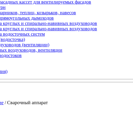
фасадных кассет для вентилируемых фасадов
урн
арников, теплиц, козырьков, навесов
 прямоугольных дымоходов
а круглых и спирально-навивных воздуховодов
а круглых и спирально-навивных воздуховодов
а водосточных систем
(водосточка)
здуховодов (вентиляции)
ных воздуховодов, вентиляции
водостоков
лия)
ие
/ Сварочный аппарат