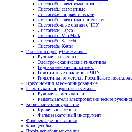
Листогибы электромагнитные
Листогибы сегментные
Листогибы гидравлические
Листогибы электромеханические
Листогибочные станки с ЧПУ
Листогибы Tapco
Листогибы Van Mark
Листогибы Schechtl
Листогибы Ketter
Гильотины для рубки металла
Ручные гильотины
Электромеханические гильотины
Гидравлические гильотины
Гильотинные ножницы с ЧПУ
Гильотины по металлу Российского производ
Пресс-ножницы комбинированные
Разматыватели рулонного металла
Ручные разматыватели
Разматыватели электромеханические рулонно
Кровельное оборудование
Кровельные станки
Фальцезакаточный инструмент
Фальцеосадочные станки
Фальцегибы
Профилегибочные станки