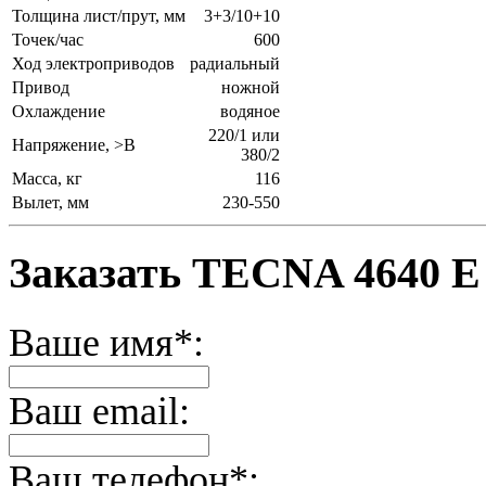
Толщина лист/прут, мм
3+3/10+10
Точек/час
600
Ход электроприводов
радиальный
Привод
ножной
Охлаждение
водяное
220/1 или
Напряжение, >В
380/2
Масса, кг
116
Вылет, мм
230-550
Заказать TECNA 4640 E
Ваше имя*:
Ваш email:
Ваш телефон*: