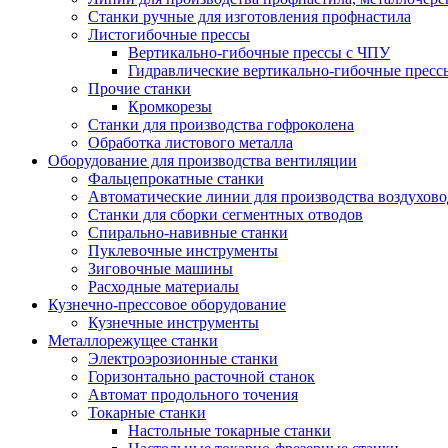
Станки ручные для изготовления профнастила
Листогибочные прессы
Вертикально-гибочные прессы с ЧПУ
Гидравлические вертикально-гибочные пресс
Прочие станки
Кромкорезы
Станки для производства гофроколена
Обработка листового металла
Оборудование для производства вентиляции
Фальцепрокатные станки
Автоматические линии для производства воздухов
Станки для сборки сегментных отводов
Спирально-навивные станки
Пуклевочные инструменты
Зиговочные машины
Расходные материалы
Кузнечно-прессовое оборудование
Кузнечные инструменты
Металлорежущее станки
Электроэрозионные станки
Горизонтально расточной станок
Автомат продольного точения
Токарные станки
Настольные токарные станки