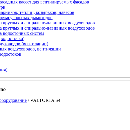
фасадных кассет для вентилируемых фасадов
урн
арников, теплиц, козырьков, навесов
 прямоугольных дымоходов
а круглых и спирально-навивных воздуховодов
а круглых и спирально-навивных воздуховодов
а водосточных систем
(водосточка)
здуховодов (вентиляции)
ных воздуховодов, вентиляции
водостоков
лия)
ве
оборудование
/ VALTORTA S4