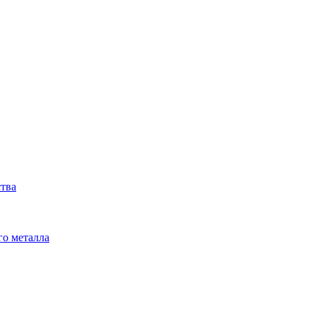
ства
го металла