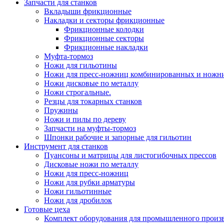
Запчасти для станков
Вкладыши фрикционные
Накладки и секторы фрикционные
Фрикционные колодки
Фрикционные секторы
Фрикционные накладки
Муфта-тормоз
Ножи для гильотины
Ножи для пресс-ножниц комбинированных и ножн
Ножи дисковые по металлу
Ножи строгальные.
Резцы для токарных станков
Пружины
Ножи и пилы по дереву
Запчасти на муфты-тормоз
Шпонки рабочие и запорные для гильотин
Инструмент для станков
Пуансоны и матрицы для листогибочных прессов
Дисковые ножи по металлу
Ножи для пресс-ножниц
Ножи для рубки арматуры
Ножи гильотинные
Ножи для дробилок
Готовые цеха
Комплект оборудования для промышленного производ