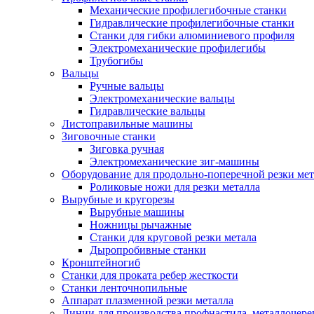
Механические профилегибочные станки
Гидравлические профилегибочные станки
Станки для гибки алюминиевого профиля
Электромеханические профилегибы
Трубогибы
Вальцы
Ручные вальцы
Электромеханические вальцы
Гидравлические вальцы
Листоправильные машины
Зиговочные станки
Зиговка ручная
Электромеханические зиг-машины
Оборудование для продольно-поперечной резки мет
Роликовые ножи для резки металла
Вырубные и кругорезы
Вырубные машины
Ножницы рычажные
Станки для круговой резки метала
Дыропробивные станки
Кронштейногиб
Станки для проката ребер жесткости
Станки ленточнопильные
Аппарат плазменной резки металла
Линии для производства профнастила, металлочер