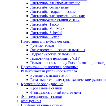
Листогибы электромагнитные
Листогибы сегментные
Листогибы гидравлические
Листогибы электромеханические
Листогибочные станки с ЧПУ
Листогибы Tapco
Листогибы Van Mark
Листогибы Schechtl
Листогибы Ketter
Гильотины для рубки металла
Ручные гильотины
Электромеханические гильотины
Гидравлические гильотины
Гильотинные ножницы с ЧПУ
Гильотины по металлу Российского производ
Пресс-ножницы комбинированные
Разматыватели рулонного металла
Ручные разматыватели
Разматыватели электромеханические рулонно
Кровельное оборудование
Кровельные станки
Фальцезакаточный инструмент
Фальцеосадочные станки
Фальцегибы
Профилегибочные станки