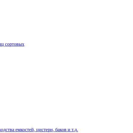
иц сортовых
ства емкостей, цистерн, баков и т.д.