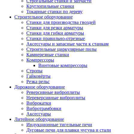
Строгальные станки и запчасти
Круглопильные станки
Токарные станки по дереву
Строительное оборудование
Станки для производства гвоздей
Станки для резки арматуры
Станки для гибки арматуры
Станки правильно-отрезные
Аксессуары и запасные части к станкам
Строительные циркулярные пилы
Камнерезные станки
Компрессоры
Винтовые компрессоры
Стропы
Гайковёрты
Резка рельс
Дорожное оборудование
Реверсивные виброплиты
Нереверсивные виброплиты
Виброкатки
Вибротрамбовки
Аксессуары
Литейное оборудование
Индукционные тигельные печи
Дуговые печи для плавки чугуна и стали