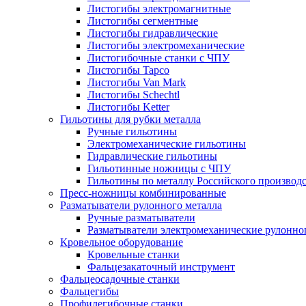
Листогибы электромагнитные
Листогибы сегментные
Листогибы гидравлические
Листогибы электромеханические
Листогибочные станки с ЧПУ
Листогибы Tapco
Листогибы Van Mark
Листогибы Schechtl
Листогибы Ketter
Гильотины для рубки металла
Ручные гильотины
Электромеханические гильотины
Гидравлические гильотины
Гильотинные ножницы с ЧПУ
Гильотины по металлу Российского производ
Пресс-ножницы комбинированные
Разматыватели рулонного металла
Ручные разматыватели
Разматыватели электромеханические рулонно
Кровельное оборудование
Кровельные станки
Фальцезакаточный инструмент
Фальцеосадочные станки
Фальцегибы
Профилегибочные станки