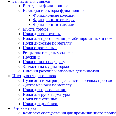
Запчасти для станков
Вкладыши фрикционные
Накладки и секторы фрикционные
Фрикционные колодки
Фрикционные секторы
Фрикционные накладки
Муфта-тормоз
Ножи для гильотины
Ножи для пресс-ножниц комбинированных и ножн
Ножи дисковые по металлу
Ножи строгальные.
Резцы для токарных станков
Пружины
Ножи и пилы по дереву
Запчасти на муфты-тормоз
Шпонки рабочие и запорные для гильотин
Инструмент для станков
Пуансоны и матрицы для листогибочных прессов
Дисковые ножи по металлу
Ножи для пресс-ножниц
Ножи для рубки арматуры
Ножи гильотинные
Ножи для дробилок
Готовые цеха
Комплект оборудования для промышленного производ