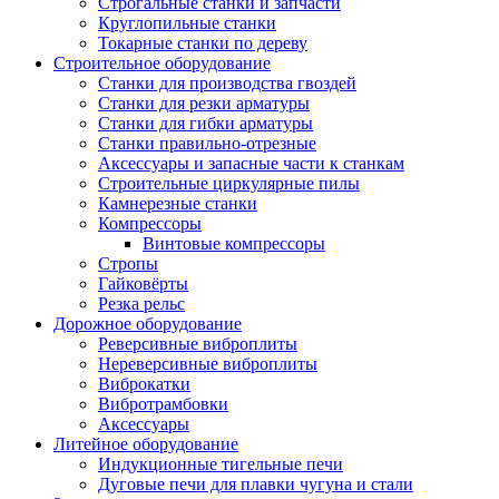
Строгальные станки и запчасти
Круглопильные станки
Токарные станки по дереву
Строительное оборудование
Станки для производства гвоздей
Станки для резки арматуры
Станки для гибки арматуры
Станки правильно-отрезные
Аксессуары и запасные части к станкам
Строительные циркулярные пилы
Камнерезные станки
Компрессоры
Винтовые компрессоры
Стропы
Гайковёрты
Резка рельс
Дорожное оборудование
Реверсивные виброплиты
Нереверсивные виброплиты
Виброкатки
Вибротрамбовки
Аксессуары
Литейное оборудование
Индукционные тигельные печи
Дуговые печи для плавки чугуна и стали