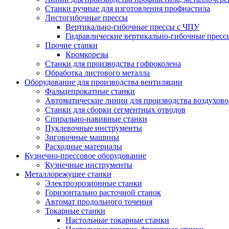
Станки ручные для изготовления профнастила
Листогибочные прессы
Вертикально-гибочные прессы с ЧПУ
Гидравлические вертикально-гибочные пресс
Прочие станки
Кромкорезы
Станки для производства гофроколена
Обработка листового металла
Оборудование для производства вентиляции
Фальцепрокатные станки
Автоматические линии для производства воздухов
Станки для сборки сегментных отводов
Спирально-навивные станки
Пуклевочные инструменты
Зиговочные машины
Расходные материалы
Кузнечно-прессовое оборудование
Кузнечные инструменты
Металлорежущее станки
Электроэрозионные станки
Горизонтально расточной станок
Автомат продольного точения
Токарные станки
Настольные токарные станки