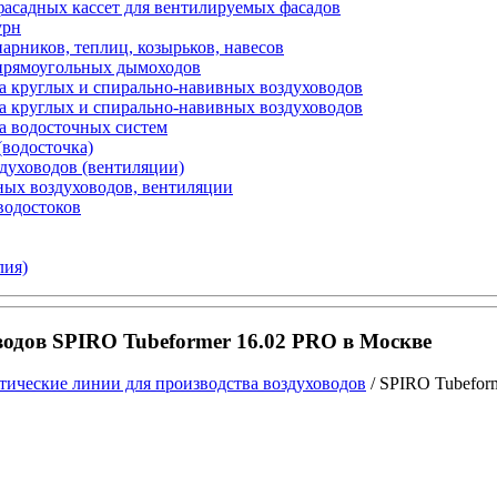
фасадных кассет для вентилируемых фасадов
урн
арников, теплиц, козырьков, навесов
 прямоугольных дымоходов
а круглых и спирально-навивных воздуховодов
а круглых и спирально-навивных воздуховодов
а водосточных систем
(водосточка)
здуховодов (вентиляции)
ных воздуховодов, вентиляции
водостоков
лия)
водов SPIRO Tubeformer 16.02 PRO в Москве
тические линии для производства воздуховодов
/ SPIRO Tubefor