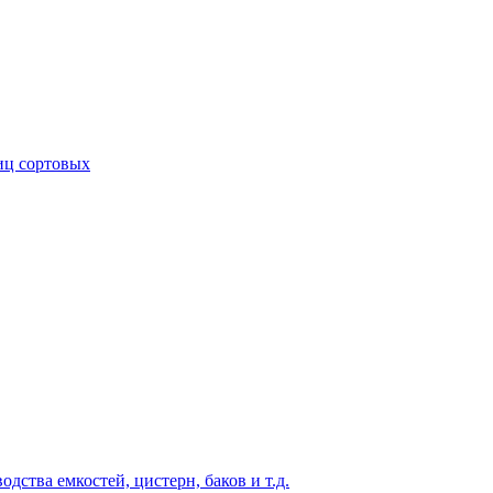
иц сортовых
ства емкостей, цистерн, баков и т.д.