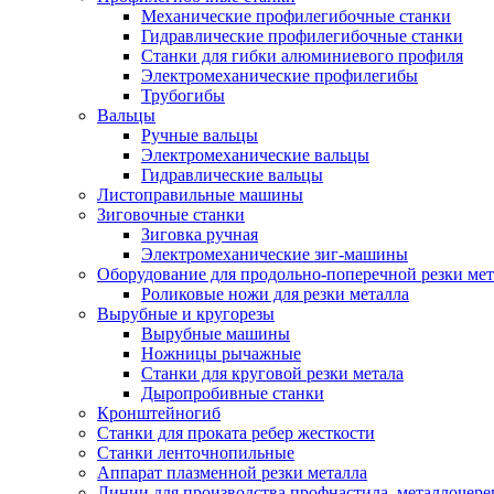
Механические профилегибочные станки
Гидравлические профилегибочные станки
Станки для гибки алюминиевого профиля
Электромеханические профилегибы
Трубогибы
Вальцы
Ручные вальцы
Электромеханические вальцы
Гидравлические вальцы
Листоправильные машины
Зиговочные станки
Зиговка ручная
Электромеханические зиг-машины
Оборудование для продольно-поперечной резки мет
Роликовые ножи для резки металла
Вырубные и кругорезы
Вырубные машины
Ножницы рычажные
Станки для круговой резки метала
Дыропробивные станки
Кронштейногиб
Станки для проката ребер жесткости
Станки ленточнопильные
Аппарат плазменной резки металла
Линии для производства профнастила, металлочер