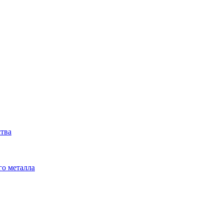
ства
го металла