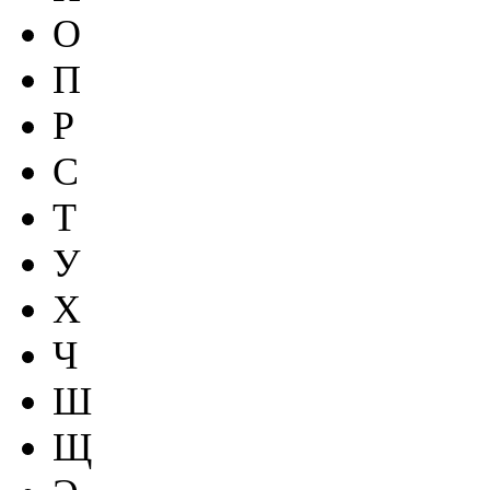
О
П
Р
С
Т
У
Х
Ч
Ш
Щ