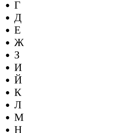
Г
Д
Е
Ж
З
И
Й
К
Л
М
Н