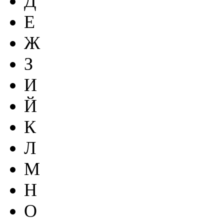
Д
Е
Ж
З
И
Й
К
Л
М
Н
О